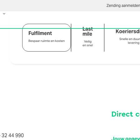
Zending aanmelde
Last
Koeriersd
Fulfilment
mile
Snelle en duu
Bespaar ruimte en kosten
Veilig
levering
en snel
Direct 
 32 44 990
Jouw gege