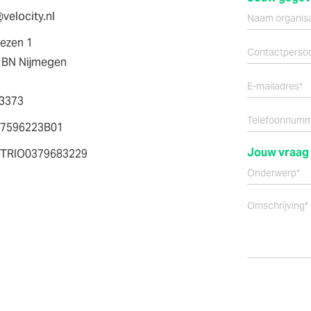
Naam
velocity.nl
organisatie
iezen 1
Naam
 BN Nijmegen
Emailadres
3373
Telefoonnumm
7596223B01
Jouw vraag
TRIO0379683229
Onderwerp
Omschrijving
overige
vragen
Alternative: