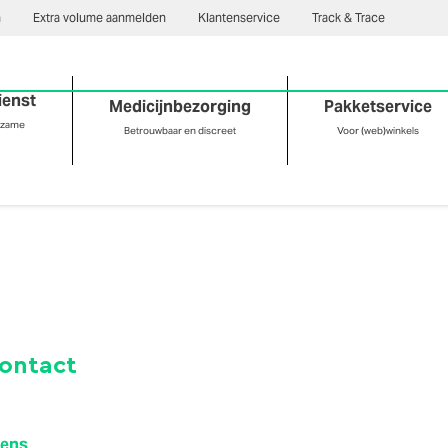
n
Extra volume aanmelden
Klantenservice
Track & Trace
ienst
Medicijnbezorging
Pakketservice
rzame
Betrouwbaar en discreet
Voor (web)winkels
contact
vens