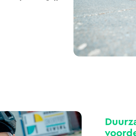
Duurz
voord