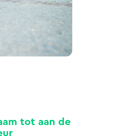
aam tot aan de
eur