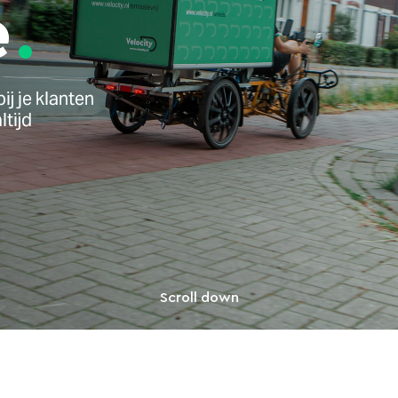
e
ij je klanten
ltijd
Scroll down