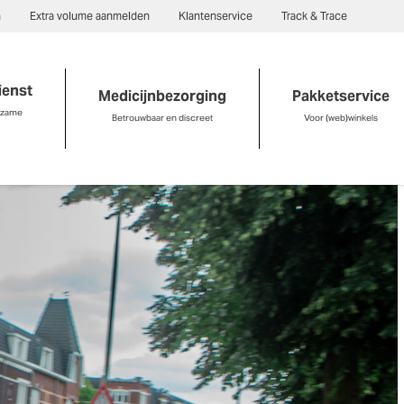
n
Extra volume aanmelden
Klantenservice
Track & Trace
ienst
Medicijnbezorging
Pakketservice
rzame
Betrouwbaar en discreet
Voor (web)winkels