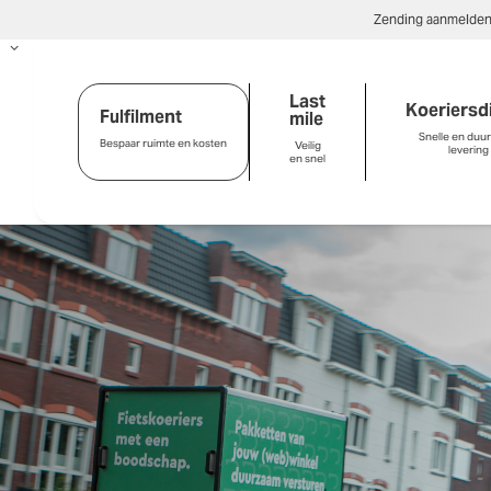
Zending aanmelde
Last
Koeriersd
Fulfilment
mile
Snelle en duu
Bespaar ruimte en kosten
Veilig
levering
en snel