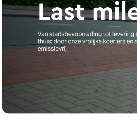
L
a
s
t
m
i
l
Van stadsbevoorrading tot levering b
thuis: door onze vrolijke koeriers en a
emissievrij