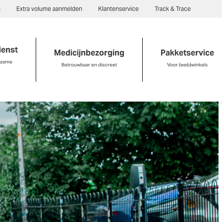
n
Extra volume aanmelden
Klantenservice
Track & Trace
ienst
Medicijnbezorging
Pakketservice
rzame
Betrouwbaar en discreet
Voor (web)winkels