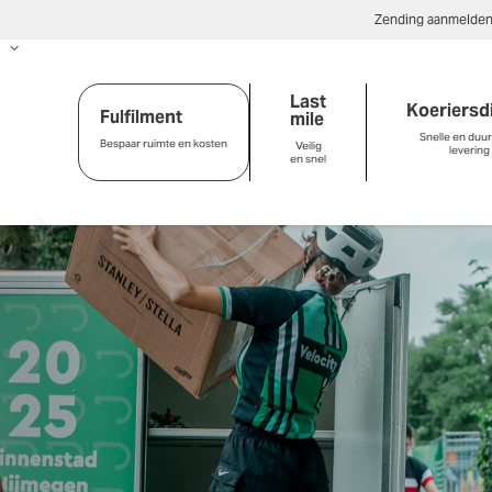
Zending aanmelde
Last
Koeriersd
Fulfilment
mile
Snelle en duu
Bespaar ruimte en kosten
Veilig
levering
en snel