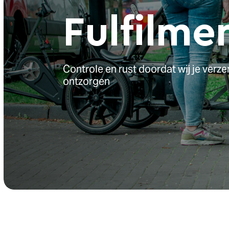
F
u
l
f
i
l
m
e
Controle en rust doordat wij je ver
ontzorgen