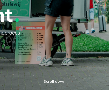
n
t
zendproces
Scroll down