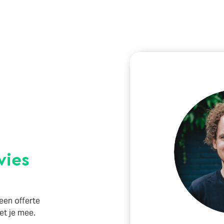
vies
 een offerte
t je mee.