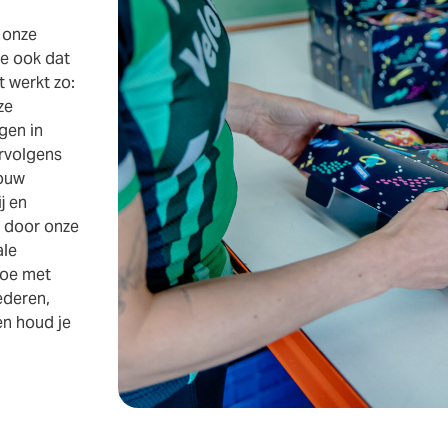
 onze
je ook dat
t werkt zo:
ze
gen in
ervolgens
jouw
j en
 door onze
ale
doe met
ederen,
en houd je